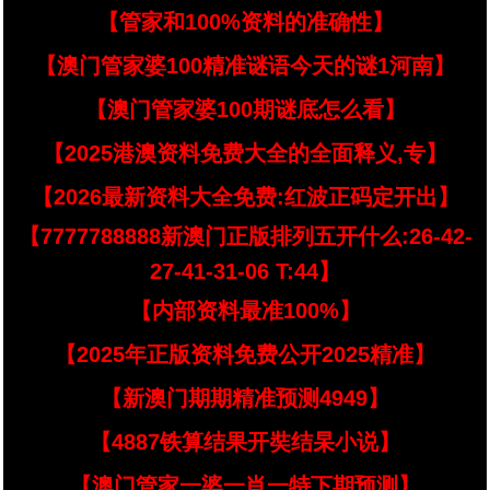
【管家和100%资料的准确性】
【澳门管家婆100精准谜语今天的谜1河南】
【澳门管家婆100期谜底怎么看】
【2025港澳资料免费大全的全面释义,专】
【2026最新资料大全免费:红波正码定开出】
【7777788888新澳门正版排列五开什么:26-42-
27-41-31-06 T:44】
【内部资料最准100%】
【2025年正版资料免费公开2025精准】
【新澳门期期精准预测4949】
【4887铁算结果开奘结杲小说】
【澳门管家一婆一肖一特下期预测】