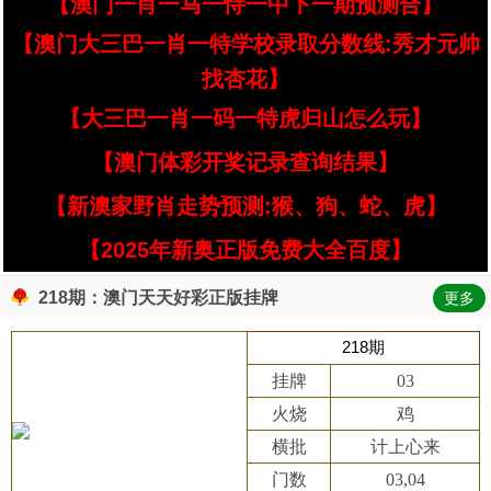
【澳门一肖一马一恃一中下一期预测合】
【澳门大三巴一肖一特学校录取分数线:秀才元帅
找杏花】
【大三巴一肖一码一特虎归山怎么玩】
【澳门体彩开奖记录查询结果】
【新澳家野肖走势预测:猴、狗、蛇、虎】
【2025年新奥正版免费大全百度】
218期：澳门天天好彩正版挂牌
更多
218期
挂牌
03
火烧
鸡
横批
计上心来
门数
03,04