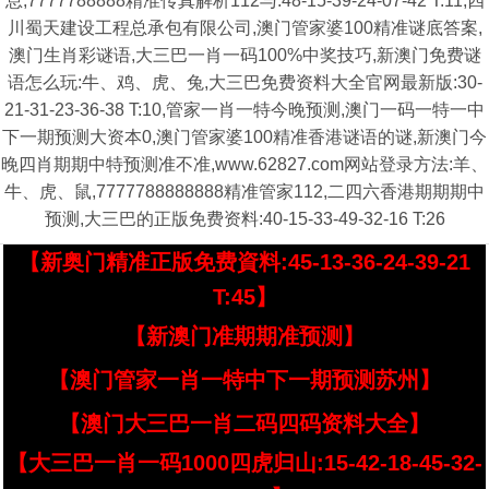
息,7777788888精准传真解析112与:48-15-39-24-07-42 T:11,四
川蜀天建设工程总承包有限公司,澳门管家婆100精准谜底答案,
澳门生肖彩谜语,大三巴一肖一码100%中奖技巧,新澳门免费谜
语怎么玩:牛、鸡、虎、兔,大三巴免费资料大全官网最新版:30-
21-31-23-36-38 T:10,管家一肖一特今晚预测,澳门一码一特一中
下一期预测大资本0,澳门管家婆100精准香港谜语的谜,新澳门今
晚四肖期期中特预测准不准,www.62827.com网站登录方法:羊、
牛、虎、鼠,7777788888888精准管家112,二四六香港期期期中
预测,大三巴的正版免费资料:40-15-33-49-32-16 T:26
【新奥门精准正版免费資料:45-13-36-24-39-21
T:45】
【新澳门准期期准预测】
【澳门管家一肖一特中下一期预测苏州】
【澳门大三巴一肖二码四码资料大全】
【大三巴一肖一码1000四虎归山:15-42-18-45-32-