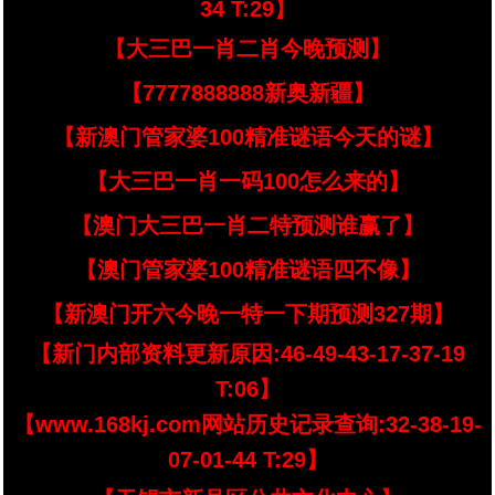
34 T:29】
【大三巴一肖二肖今晚预测】
【7777888888新奥新疆】
【新澳门管家婆100精准谜语今天的谜】
【大三巴一肖一码100怎么来的】
【澳门大三巴一肖二特预测谁赢了】
【澳门管家婆100精准谜语四不像】
【新澳门开六今晚一特一下期预测327期】
【新门内部资料更新原因:46-49-43-17-37-19
T:06】
【www.168kj.com网站历史记录查询:32-38-19-
07-01-44 T:29】