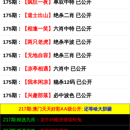
175期：
【疯狂一夜】
单双中特 已公开
175期：
【道士出山】
绝杀二肖 已公开
175期：
【相逢一笑】
六肖中特 已公开
175期：
【两只老虎】
绝杀半波 已公开
175期：
【无地自容】
绝杀三肖 已公开
175期：
【凉亭相遇】
六肖中 已公开
175期：
【我本闲凉】
稳杀12码 已公开
175期：
【兴趣部落】
必中波色 已公开
217期:澳门天天好彩AA级公开;
还等啥大胆砸
217期:精选九肖：
龙牛鸡猴虎猪鼠蛇兔