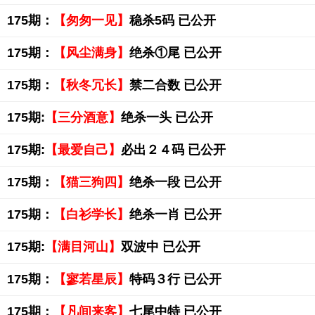
175期：
【匆匆一见】
稳杀5码 已公开
175期：
【风尘满身】
绝杀①尾 已公开
175期：
【秋冬冗长】
禁二合数 已公开
175期:
【三分酒意】
绝杀一头 已公开
175期:
【最爱自己】
必出２４码 已公开
175期：
【猫三狗四】
绝杀一段 已公开
175期：
【白衫学长】
绝杀一肖 已公开
175期:
【满目河山】
双波中 已公开
175期：
【寥若星辰】
特码３行 已公开
175期：
【凡间来客】
七尾中特 已公开