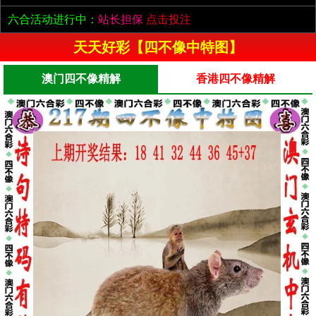
六合活动进行中：
站长担保
点击投注
天天好彩【四不像中特图】
澳门四不像精解
香港四不像精解