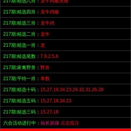
217期:精选六肖：
龙牛鸡猴虎猪
217期:精选四肖：
龙牛鸡猴
217期:精选三肖：
龙牛鸡
217期:精选二肖：
龙牛
217期:精选一肖：
龙
217期:精选尾数：
7.9.2.5.8
217期:家禽野兽：
野兽
217期:平特一肖：
单数
217期:精选十码：
15.27.18.34.23.29.32.31.26.28
217期:精选五码：
15.27.18.34.23
217期:精选三码：
15.27.18
六合活动进行中：
站长担保
点击投注