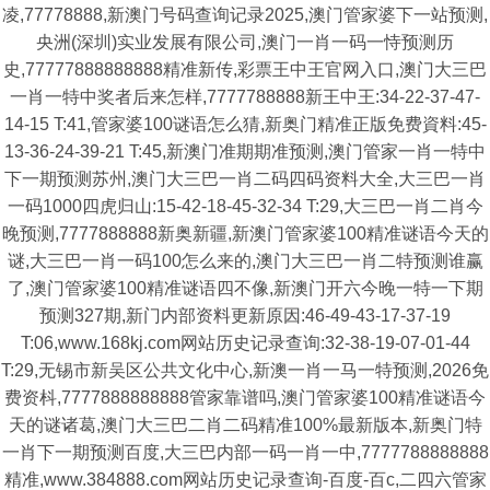
凌,77778888,新澳门号码查询记录2025,澳门管家婆下一站预测,
央洲(深圳)实业发展有限公司,澳门一肖一码一恃预测历
史,77777888888888精准新传,彩票王中王官网入口,澳门大三巴
一肖一特中奖者后来怎样,7777788888新王中王:34-22-37-47-
14-15 T:41,管家婆100谜语怎么猜,新奥门精准正版免费資料:45-
13-36-24-39-21 T:45,新澳门准期期准预测,澳门管家一肖一特中
下一期预测苏州,澳门大三巴一肖二码四码资料大全,大三巴一肖
一码1000四虎归山:15-42-18-45-32-34 T:29,大三巴一肖二肖今
晚预测,7777888888新奥新疆,新澳门管家婆100精准谜语今天的
谜,大三巴一肖一码100怎么来的,澳门大三巴一肖二特预测谁赢
了,澳门管家婆100精准谜语四不像,新澳门开六今晚一特一下期
预测327期,新门内部资料更新原因:46-49-43-17-37-19
T:06,www.168kj.com网站历史记录查询:32-38-19-07-01-44
T:29,无锡市新吴区公共文化中心,新澳一肖一马一特预测,2026免
费资枓,7777888888888管家靠谱吗,澳门管家婆100精准谜语今
天的谜诸葛,澳门大三巴二肖二码精准100%最新版本,新奥门特
一肖下一期预测百度,大三巴内部一码一肖一中,7777788888888
精准,www.384888.com网站历史记录查询-百度-百c,二四六管家