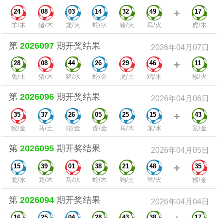
+
24
08
03
14
32
49
17
羊/木
猪/木
龙/火
蛇/水
猪/火
马/火
虎/木
第
2026097
期开奖结果
2026年04月07日
+
28
08
44
26
29
46
11
兔/土
猪/木
猪/水
蛇/金
虎/土
鸡/木
猴/火
第
2026096
期开奖结果
2026年04月06日
+
35
37
26
05
25
15
43
猴/金
马/土
蛇/金
虎/金
马/木
龙/水
鼠/金
第
2026095
期开奖结果
2026年04月05日
+
15
39
01
38
21
48
35
龙/水
龙/木
马/水
蛇/木
狗/土
羊/火
猴/金
第
2026094
期开奖结果
2026年04月04日
16
25
04
28
43
38
17