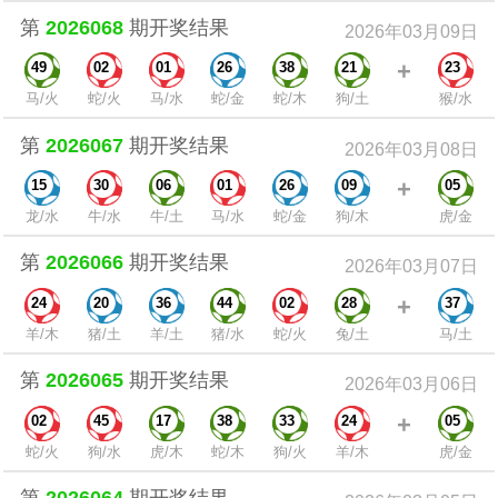
第
2026068
期开奖结果
2026年03月09日
+
49
02
01
26
38
21
23
马/火
蛇/火
马/水
蛇/金
蛇/木
狗/土
猴/水
第
2026067
期开奖结果
2026年03月08日
+
15
30
06
01
26
09
05
龙/水
牛/水
牛/土
马/水
蛇/金
狗/木
虎/金
第
2026066
期开奖结果
2026年03月07日
+
24
20
36
44
02
28
37
羊/木
猪/土
羊/土
猪/水
蛇/火
兔/土
马/土
第
2026065
期开奖结果
2026年03月06日
+
02
45
17
38
33
24
05
蛇/火
狗/水
虎/木
蛇/木
狗/火
羊/木
虎/金
第
2026064
期开奖结果