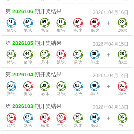
第
2026106
期开奖结果
2026年04月16日
+
31
48
05
11
46
40
22
鼠/水
羊/火
虎/金
猴/火
鸡/木
兔/火
鸡/水
第
2026105
期开奖结果
2026年04月15日
+
32
44
17
19
11
36
28
猪/火
猪/水
虎/木
鼠/火
猴/火
羊/土
兔/土
第
2026104
期开奖结果
2026年04月14日
+
20
45
39
49
03
48
01
猪/土
狗/水
龙/木
马/火
龙/火
羊/火
马/水
第
2026103
期开奖结果
2026年04月13日
+
34
03
01
30
39
04
06
鸡/金
龙/火
马/水
牛/水
龙/木
兔/金
牛/土