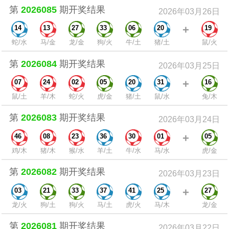
第
2026085
期开奖结果
2026年03月26日
+
14
13
27
33
06
20
19
蛇/水
马/金
龙/金
狗/火
牛/土
猪/土
鼠/火
第
2026084
期开奖结果
2026年03月25日
+
07
24
02
05
20
31
16
鼠/土
羊/木
蛇/火
虎/金
猪/土
鼠/水
兔/木
第
2026083
期开奖结果
2026年03月24日
+
46
08
23
36
30
01
05
鸡/木
猪/木
猴/水
羊/土
牛/水
马/水
虎/金
第
2026082
期开奖结果
2026年03月23日
+
03
21
33
37
41
25
27
龙/火
狗/土
狗/火
马/土
虎/火
马/木
龙/金
第
2026081
期开奖结果
2026年03月22日