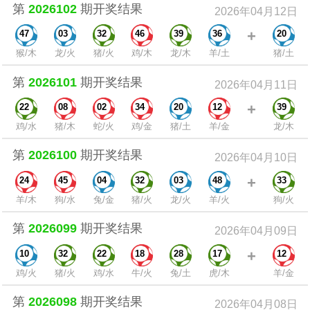
第
2026102
期开奖结果
2026年04月12日
+
47
03
32
46
39
36
20
猴/木
龙/火
猪/火
鸡/木
龙/木
羊/土
猪/土
第
2026101
期开奖结果
2026年04月11日
+
22
08
02
34
20
12
39
鸡/水
猪/木
蛇/火
鸡/金
猪/土
羊/金
龙/木
第
2026100
期开奖结果
2026年04月10日
+
24
45
04
32
03
48
33
羊/木
狗/水
兔/金
猪/火
龙/火
羊/火
狗/火
第
2026099
期开奖结果
2026年04月09日
+
10
32
22
18
28
17
12
鸡/火
猪/火
鸡/水
牛/火
兔/土
虎/木
羊/金
第
2026098
期开奖结果
2026年04月08日