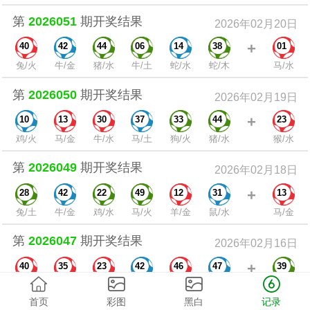
第
2026051
期开奖结果
2026年02月20日
+
40
42
44
06
14
38
01
兔/火
牛/金
猪/水
牛/土
蛇/水
蛇/木
马/水
第
2026050
期开奖结果
2026年02月19日
+
10
13
30
37
33
44
23
鸡/火
马/金
牛/水
马/土
狗/火
猪/水
猴/水
第
2026049
期开奖结果
2026年02月18日
+
28
42
22
49
12
31
13
兔/土
牛/金
鸡/水
马/火
羊/金
鼠/水
马/金
第
2026047
期开奖结果
2026年02月16日
+
40
35
23
42
46
47
39
虎/火
羊/土
羊/木
鼠/金
猴/木
羊/火
兔/火
首页
彩图
黑白
记录