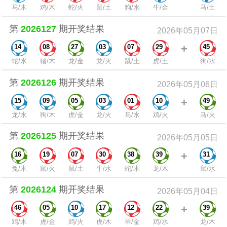
马/木
鸡/木
蛇/火
鼠/土
狗/水
牛/金
马/土
第
2026127
期开奖结果
2026年05月07日
+
14
08
27
03
07
29
45
蛇/水
猪/木
龙/金
龙/火
鼠/土
虎/土
狗/水
第
2026126
期开奖结果
2026年05月06日
+
15
09
05
03
01
10
49
龙/水
狗/木
虎/金
龙/火
马/水
鸡/火
马/火
第
2026125
期开奖结果
2026年05月05日
+
16
19
07
30
38
39
31
兔/木
鼠/火
鼠/土
牛/水
蛇/木
龙/木
鼠/水
第
2026124
期开奖结果
2026年05月04日
+
46
05
10
17
12
22
39
鸡/木
虎/金
鸡/火
虎/木
羊/金
鸡/水
龙/木