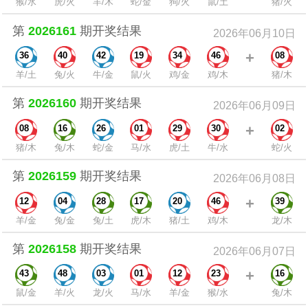
猴/水
虎/火
羊/木
蛇/金
狗/火
鼠/土
猪/火
第
2026161
期开奖结果
2026年06月10日
+
36
40
42
19
34
46
08
羊/土
兔/火
牛/金
鼠/火
鸡/金
鸡/木
猪/木
第
2026160
期开奖结果
2026年06月09日
+
08
16
26
01
29
30
02
猪/木
兔/木
蛇/金
马/水
虎/土
牛/水
蛇/火
第
2026159
期开奖结果
2026年06月08日
+
12
04
28
17
20
46
39
羊/金
兔/金
兔/土
虎/木
猪/土
鸡/木
龙/木
第
2026158
期开奖结果
2026年06月07日
+
43
48
03
01
12
23
16
鼠/金
羊/火
龙/火
马/水
羊/金
猴/水
兔/木