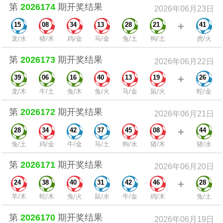
第
2026174
期开奖结果
2026年06月23日
+
15
08
34
13
28
21
41
龙/水
猪/木
鸡/金
马/金
兔/土
狗/土
虎/火
第
2026173
期开奖结果
2026年06月22日
+
39
06
16
40
13
19
26
龙/木
牛/土
兔/木
兔/火
马/金
鼠/火
蛇/金
第
2026172
期开奖结果
2026年06月21日
+
28
34
42
37
45
08
44
兔/土
鸡/金
牛/金
马/土
狗/水
猪/木
猪/水
第
2026171
期开奖结果
2026年06月20日
+
24
38
40
31
42
46
28
羊/木
蛇/木
兔/火
鼠/水
牛/金
鸡/木
兔/土
第
2026170
期开奖结果
2026年06月19日