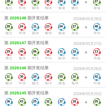
+
28
30
44
45
04
20
27
兔/土
牛/水
猪/水
狗/水
兔/金
猪/土
龙/金
第
2026148
期开奖结果
2026年05月28日
+
28
24
31
23
04
27
48
兔/土
羊/木
鼠/水
猴/水
兔/金
龙/金
羊/火
第
2026147
期开奖结果
2026年05月27日
+
29
40
06
18
31
10
13
虎/土
兔/火
牛/土
牛/火
鼠/水
鸡/火
马/金
第
2026146
期开奖结果
2026年05月26日
+
11
30
20
19
05
16
42
猴/火
牛/水
猪/土
鼠/火
虎/金
兔/木
牛/金
第
2026145
期开奖结果
2026年05月25日
+
36
43
25
32
37
18
05