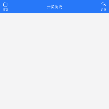
开奖历史
首页
返回