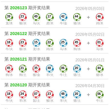
第
2026123
期开奖结果
2026年05月03日
+
39
23
49
17
42
44
46
龙/木
猴/水
马/火
虎/木
牛/金
猪/水
鸡/木
第
2026122
期开奖结果
2026年05月02日
+
18
23
15
22
25
45
01
牛/火
猴/水
龙/水
鸡/水
马/木
狗/水
马/水
第
2026121
期开奖结果
2026年05月01日
+
45
21
35
48
06
20
44
狗/水
狗/土
猴/金
羊/火
牛/土
猪/土
猪/水
第
2026120
期开奖结果
2026年04月30日
+
18
24
07
23
48
20
06
牛/火
羊/木
鼠/土
猴/水
羊/火
猪/土
牛/土