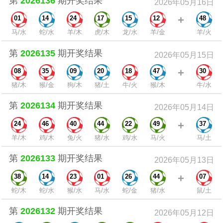
第
2026136
期开奖结果
2026年05月16日
+
01
14
24
17
15
12
48
马/水
蛇/水
羊/木
虎/木
龙/水
羊/金
羊/火
第
2026135
期开奖结果
2026年05月15日
+
08
35
09
20
18
47
30
猪/木
猴/金
狗/木
猪/土
牛/火
猴/木
牛/水
第
2026134
期开奖结果
2026年05月14日
+
24
46
40
44
22
49
37
羊/木
鸡/木
兔/火
猪/水
鸡/水
马/火
马/土
第
2026133
期开奖结果
2026年05月13日
+
38
14
23
01
26
44
07
蛇/木
蛇/水
猴/水
马/水
蛇/金
猪/水
鼠/土
第
2026132
期开奖结果
2026年05月12日