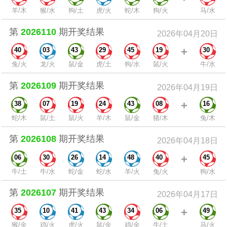
羊/木
猴/水
狗/土
虎/火
蛇/木
狗/火
马/水
第
2026110
期开奖结果
2026年04月20日
+
40
03
43
29
45
19
30
兔/火
龙/火
鼠/金
虎/土
狗/水
鼠/火
牛/水
第
2026109
期开奖结果
2026年04月19日
+
38
07
19
24
43
08
16
蛇/木
鼠/土
鼠/火
羊/木
鼠/金
猪/木
兔/木
第
2026108
期开奖结果
2026年04月18日
+
06
30
26
14
48
40
45
牛/土
牛/水
蛇/金
蛇/水
羊/火
兔/火
狗/水
第
2026107
期开奖结果
2026年04月17日
+
35
10
41
43
34
06
49
猴/金
鸡/火
虎/火
鼠/金
鸡/金
牛/土
马/火