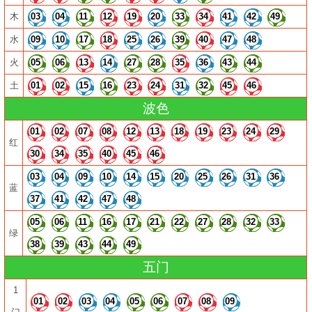
木
03
04
11
12
19
20
33
34
41
42
49
水
09
10
17
18
25
26
39
40
47
48
火
05
06
13
14
27
28
35
36
43
44
土
01
02
15
16
23
24
31
32
45
46
波色
01
02
07
08
12
13
18
19
23
24
29
红
30
34
35
40
45
46
03
04
09
10
14
15
20
25
26
31
36
蓝
37
41
42
47
48
05
06
11
16
17
21
22
27
28
32
33
绿
38
39
43
44
49
五门
1
01
02
03
04
05
06
07
08
09